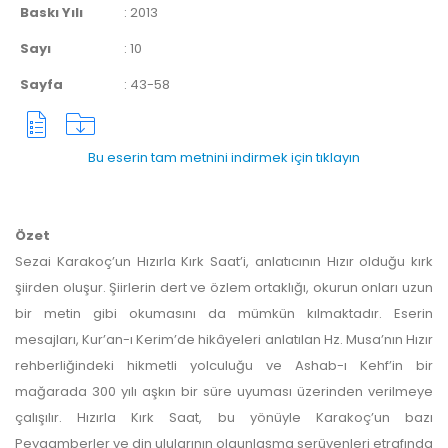
Baskı Yılı
:
2013
Sayı
:
10
Sayfa
:
43-58
Bu eserin tam metnini indirmek için tıklayın
Özet
Sezai Karakoç’un Hızırla Kırk Saat’i, anlatıcının Hızır olduğu kırk
şiirden oluşur. Şiirlerin dert ve özlem ortaklığı, okurun onları uzun
bir metin gibi okumasını da mümkün kılmaktadır. Eserin
mesajları, Kur’an-ı Kerim’de hikâyeleri anlatılan Hz. Musa’nın Hızır
rehberliğindeki hikmetli yolculuğu ve Ashab-ı Kehf’in bir
mağarada 300 yılı aşkın bir süre uyuması üzerinden verilmeye
çalışılır. Hızırla Kırk Saat, bu yönüyle Karakoç’un bazı
Peygamberler ve din ulularının olgunlaşma serüvenleri etrafında