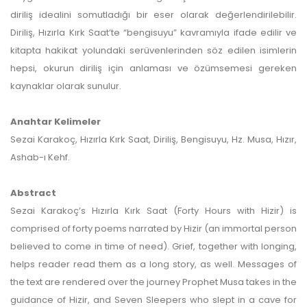
diriliş idealini somutladığı bir eser olarak değerlendirilebilir.
Diriliş, Hızırla Kırk Saat’te “bengisuyu” kavramıyla ifade edilir ve
kitapta hakikat yolundaki serüvenlerinden söz edilen isimlerin
hepsi, okurun diriliş için anlaması ve özümsemesi gereken
kaynaklar olarak sunulur.
Anahtar Kelimeler
Sezai Karakoç, Hızırla Kırk Saat, Diriliş, Bengisuyu, Hz. Musa, Hızır,
Ashab-ı Kehf.
Abstract
Sezai Karakoç’s Hızırla Kırk Saat (Forty Hours with Hizir) is
comprised of forty poems narrated by Hizir (an immortal person
believed to come in time of need). Grief, together with longing,
helps reader read them as a long story, as well. Messages of
the text are rendered over the journey Prophet Musa takes in the
guidance of Hizir, and Seven Sleepers who slept in a cave for