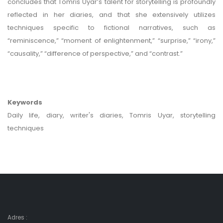
concludes that Tomris Uyar’s talent for storytelling is profoundly
reflected in her diaries, and that she extensively utilizes
techniques specific to fictional narratives, such as
“reminiscence,” “moment of enlightenment,” “surprise,” “irony,”
“causality,” “difference of perspective,” and “contrast.”
Keywords
Daily life, diary, writer's diaries, Tomris Uyar, storytelling
techniques
Adres :