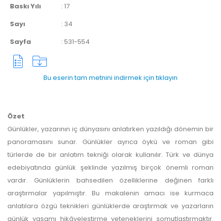
Baskı Yılı
:
17
Sayı
:
34
Sayfa
:
531-554
Bu eserin tam metnini indirmek için tıklayın
Özet
Günlükler, yazarının iç dünyasını anlatırken yazıldığı dönemin bir
panoramasını sunar. Günlükler ayrıca öykü ve roman gibi
türlerde de bir anlatım tekniği olarak kullanılır. Türk ve dünya
edebiyatında günlük şeklinde yazılmış birçok önemli roman
vardır. Günlüklerin bahsedilen özelliklerine değinen farklı
araştırmalar yapılmıştır. Bu makalenin amacı ise kurmaca
anlatılara özgü teknikleri günlüklerde araştırmak ve yazarların
günlük yaşamı hikâyeleştirme yeteneklerini somutlaştırmaktır.