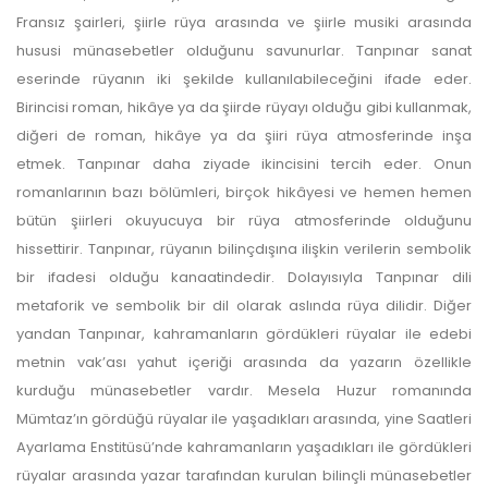
Fransız şairleri, şiirle rüya arasında ve şiirle musiki arasında
hususi münasebetler olduğunu savunurlar. Tanpınar sanat
eserinde rüyanın iki şekilde kullanılabileceğini ifade eder.
Birincisi roman, hikâye ya da şiirde rüyayı olduğu gibi kullanmak,
diğeri de roman, hikâye ya da şiiri rüya atmosferinde inşa
etmek. Tanpınar daha ziyade ikincisini tercih eder. Onun
romanlarının bazı bölümleri, birçok hikâyesi ve hemen hemen
bütün şiirleri okuyucuya bir rüya atmosferinde olduğunu
hissettirir. Tanpınar, rüyanın bilinçdışına ilişkin verilerin sembolik
bir ifadesi olduğu kanaatindedir. Dolayısıyla Tanpınar dili
metaforik ve sembolik bir dil olarak aslında rüya dilidir. Diğer
yandan Tanpınar, kahramanların gördükleri rüyalar ile edebi
metnin vak’ası yahut içeriği arasında da yazarın özellikle
kurduğu münasebetler vardır. Mesela Huzur romanında
Mümtaz’ın gördüğü rüyalar ile yaşadıkları arasında, yine Saatleri
Ayarlama Enstitüsü’nde kahramanların yaşadıkları ile gördükleri
rüyalar arasında yazar tarafından kurulan bilinçli münasebetler