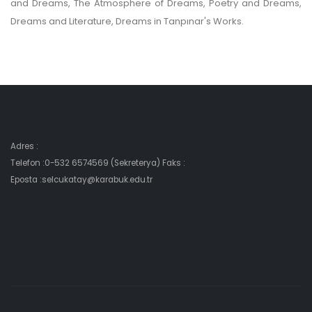
and Dreams, The Atmosphere of Dreams, Poetry and Dreams,
Dreams and Literature, Dreams in Tanpınar's Works.
Adres :
Telefon :0-532 6574569 (Sekreterya) Faks :
Eposta :selcukatay@karabuk.edu.tr