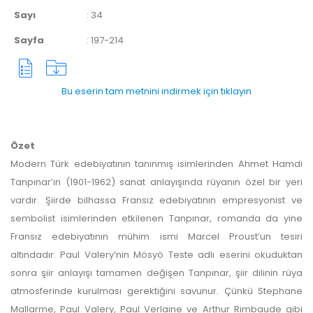
Sayı
:
34
Sayfa
:
197-214
Bu eserin tam metnini indirmek için tıklayın
Özet
Modern Türk edebiyatının tanınmış isimlerinden Ahmet Hamdi
Tanpınar’ın (1901-1962) sanat anlayışında rüyanın özel bir yeri
vardır. Şiirde bilhassa Fransız edebiyatının empresyonist ve
sembolist isimlerinden etkilenen Tanpınar, romanda da yine
Fransız edebiyatının mühim ismi Marcel Proust’un tesiri
altındadır. Paul Valery’nin Mösyö Teste adlı eserini okuduktan
sonra şiir anlayışı tamamen değişen Tanpınar, şiir dilinin rüya
atmosferinde kurulması gerektiğini savunur. Çünkü Stephane
Mallarme, Paul Valery, Paul Verlaine ve Arthur Rimbaude gibi