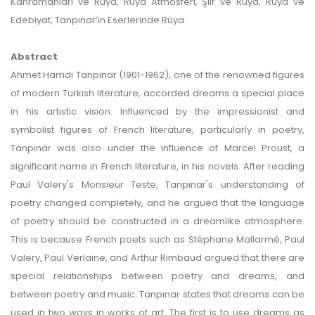
Kahramanları ve Rüya, Rüya Atmosferi, Şiir ve Rüya, Rüya ve
Edebiyat, Tanpınar’ın Eserlerinde Rüya.
Abstract
Ahmet Hamdi Tanpınar (1901-1962), one of the renowned figures
of modern Turkish literature, accorded dreams a special place
in his artistic vision. Influenced by the impressionist and
symbolist figures of French literature, particularly in poetry,
Tanpınar was also under the influence of Marcel Proust, a
significant name in French literature, in his novels. After reading
Paul Valery's Monsieur Teste, Tanpınar's understanding of
poetry changed completely, and he argued that the language
of poetry should be constructed in a dreamlike atmosphere.
This is because French poets such as Stéphane Mallarmé, Paul
Valery, Paul Verlaine, and Arthur Rimbaud argued that there are
special relationships between poetry and dreams, and
between poetry and music. Tanpınar states that dreams can be
used in two ways in works of art. The first is to use dreams as