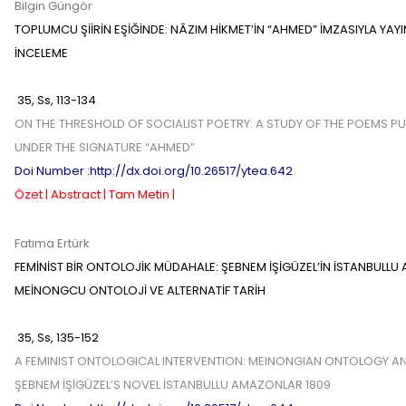
Bilgin Güngör
TOPLUMCU ŞİİRİN EŞİĞİNDE: NÂZIM HİKMET’İN “AHMED” İMZASIYLA YAYIM
İNCELEME
35
,
Ss,
113-134
ON THE THRESHOLD OF SOCIALIST POETRY: A STUDY OF THE POEMS PU
UNDER THE SIGNATURE “AHMED”
Doi Number :http://dx.doi.org/10.26517/ytea.642
Özet |
Abstract |
Tam Metin |
Fatıma Ertürk
FEMİNİST BİR ONTOLOJİK MÜDAHALE: ŞEBNEM İŞİGÜZEL’İN İSTANBUL
MEİNONGCU ONTOLOJİ VE ALTERNATİF TARİH
35
,
Ss,
135-152
A FEMINIST ONTOLOGICAL INTERVENTION: MEINONGIAN ONTOLOGY AND
ŞEBNEM İŞİGÜZEL’S NOVEL İSTANBULLU AMAZONLAR 1809