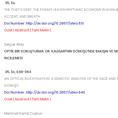
35
,
Ss,
THE POET’S DEBT, THE POEM’S LEAVEN RHYTHMIC ECONOMY IN İLHAN B
ACCENT, AND BREATH
Doi Number :http://dx.doi.org/10.26517/ytea.631
Özet |
Abstract |
Tam Metin |
Selçuk Atay
OPTİK BİR SORUŞTURMA: DR. KALİGARİ’NİN DÖNÜŞÜ’NDE BAKIŞIN VE N
İNCELEMESİ
35
,
Ss,
049-064
AN OPTICAL INVESTIGATION: A SEMIOTIC ANALYSIS OF THE GAZE AND T
DÖNÜŞÜ
Doi Number :http://dx.doi.org/10.26517/ytea.640
Özet |
Abstract |
Tam Metin |
Mehmet Kamil Coşkun