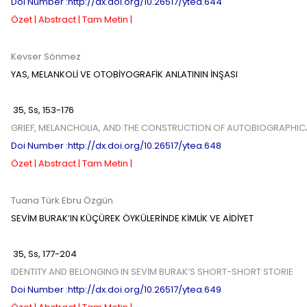
Doi Number :http://dx.doi.org/10.26517/ytea.644
Özet |
Abstract |
Tam Metin |
Kevser Sönmez
YAS, MELANKOLİ VE OTOBİYOGRAFİK ANLATININ İNŞASI
35
,
Ss,
153-176
GRIEF, MELANCHOLIA, AND THE CONSTRUCTION OF AUTOBIOGRAPHIC
Doi Number :http://dx.doi.org/10.26517/ytea.648
Özet |
Abstract |
Tam Metin |
Tuana Türk
Ebru Özgün
SEVİM BURAK’IN KÜÇÜREK ÖYKÜLERİNDE KİMLİK VE AİDİYET
35
,
Ss,
177-204
IDENTITY AND BELONGING IN SEVİM BURAK’S SHORT-SHORT STORIE
Doi Number :http://dx.doi.org/10.26517/ytea.649