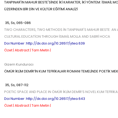
TANPINAR'IN MAHUR BESTE'SİNDE İKİ KARAKTER, İKİ YÖNTEM: İSMAİL M
ÜZERİNDEN BİR DİN VE KÜLTÜR EĞİTİMİ ANALİZİ
35
,
Ss,
065-086
TWO CHARACTERS, TWO METHODS İN TANPINAR'S MAHUR BESTE: AN A
CULTURAL EDUCATİON THROUGH İSMAİL MOLLA AND SABRİ HOCA
Doi Number :http://dx.doi.org/10.26517/ytea.639
Özet |
Abstract |
Tam Metin |
Gizem Kunduracı
ÖMÜR İKLİM DEMİR’İN KUM TEFRİKALARI ROMANI TEMELİNDE POETİK ME
35
,
Ss,
087-112
POETIC SPACE AND PLACE IN ÖMÜR İKLİM DEMİR’S NOVEL KUM TEFRİKA
Doi Number :http://dx.doi.org/10.26517/ytea.643
Özet |
Abstract |
Tam Metin |