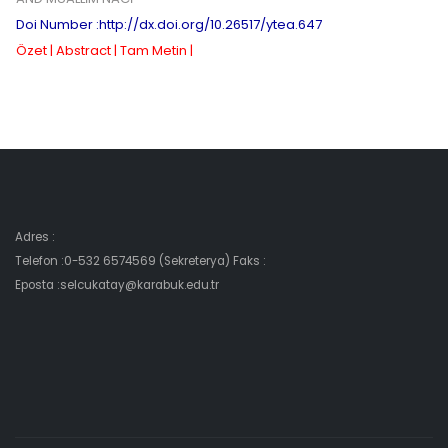
Doi Number :http://dx.doi.org/10.26517/ytea.647
Özet |
Abstract |
Tam Metin |
Adres :
Telefon :0-532 6574569 (Sekreterya) Faks :
Eposta :selcukatay@karabuk.edu.tr