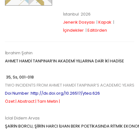
İstanbul
2026
Jenerik Dosyası
|
Kapak
|
İçindekiler
|
Editörden
İbrahim Şahin
AHMET HAMDİ TANPINAR’IN AKADEMİ YILLARINA DAİR İKİ HADİSE
35
,
Ss,
001-018
TWO INCIDENTS FROM AHMET HAMDİ TANPINAR’S ACADEMİC YEARS
Doi Number :http://dx.doi.org/10.26517/ytea.626
Özet |
Abstract |
Tam Metin |
İclal Didem Arvas
ŞAİRİN BORCU, ŞİİRİN HARCI İLHAN BERK POETİKASINDA RİTMİK EKONO