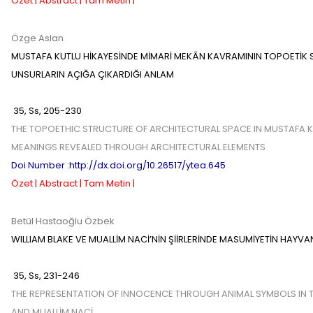
Özet |
Abstract |
Tam Metin |
Özge Aslan
MUSTAFA KUTLU HİKAYESİNDE MİMARİ MEKÂN KAVRAMININ TOPOETİK 
UNSURLARIN AÇIĞA ÇIKARDIĞI ANLAM
35
,
Ss,
205-230
THE TOPOETHIC STRUCTURE OF ARCHITECTURAL SPACE IN MUSTAFA K
MEANINGS REVEALED THROUGH ARCHITECTURAL ELEMENTS
Doi Number :http://dx.doi.org/10.26517/ytea.645
Özet |
Abstract |
Tam Metin |
Betül Hastaoğlu Özbek
WILLIAM BLAKE VE MUALLİM NACİ’NİN ŞİİRLERİNDE MASUMİYETİN HAYVAN
35
,
Ss,
231-246
THE REPRESENTATION OF INNOCENCE THROUGH ANIMAL SYMBOLS IN TH
AND MUALLİM NACİ